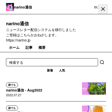
narino通信
登録
ログイン
narino通信
ニュースレター配信システムを移行しました
ご登録はこちらかおねがします。
https://narino.jp
ホーム
記事
概要
新着
人気
誰でも
narino通信 - Aug2022
2022.07.27
誰でも